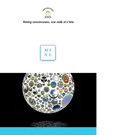
Raising consciousness, one smile at a time
ME
NU