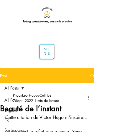
Raising consciousness, one smile at a time
ME
NU
Post
All Posts
Phounkeo HappyCultrice
All Posts
7 sept. 2022
1 min de lecture
Beauté de l’instant
English
Cette citation de Victor Hugo m'inspire... 
FR
Sarbacana
"L'art, c'est le reflet que renvoie l'âme 