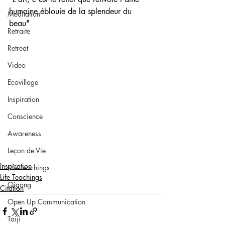
humaine éblouie de la splendeur du 
Meditation
beau"
Retraite
Retreat
Video
Ecovillage
Inspiration
Conscience
Awareness
Leçon de Vie
Inspiration
Life Teachings
Life Teachings
Qigong
Citation
Open Up Communication
Taiji