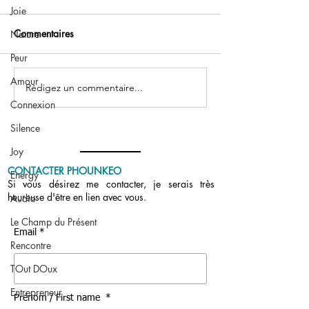
Joie
Commentaires
Nature
Peur
Podcast : Vos questions
Amour
Rédigez un commentaire...
Le jour où je me 
Connexion
pour de vrai
Silence
Joy
CONTACTER PHOUNKEO
Energy
Si vous désirez me contacter, je serais très
heureuse d'être en lien avec vous.
Audio
Le Champ du Présent
Email *
Rencontre
TOut DOux
Entrepreneur
Prénom / First name *