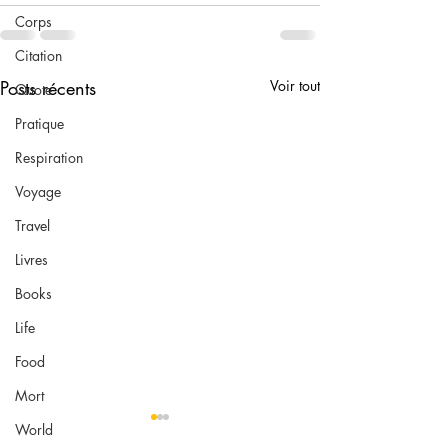
Corps
Citation
Posts récents
Voir tout
Quote
Pratique
Respiration
Voyage
Travel
Livres
Books
Life
Food
Mort
World