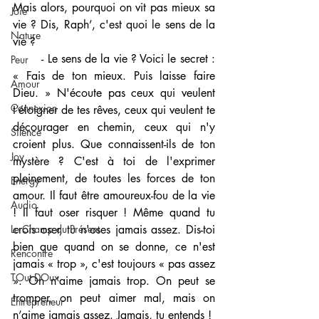
Mais alors, pourquoi on vit pas mieux sa 
Joie
vie ? Dis, Raph’, c'est quoi le sens de la 
Nature
vie ?
	- Le sens de la vie ? Voici le secret : 
Peur
« Fais de ton mieux. Puis laisse faire 
Amour
Dieu. » N'écoute pas ceux qui veulent 
Connexion
t’éloigner de tes rêves, ceux qui veulent te 
décourager en chemin, ceux qui n'y 
Silence
croient plus. Que connaissent-ils de ton 
Joy
mystère ? C'est à toi de l'exprimer 
pleinement, de toutes les forces de ton 
Energy
amour. Il faut être amoureux-fou de la vie 
Audio
! Il faut oser risquer ! Même quand tu 
Le Champ du Présent
crois oser, tu n'oses jamais assez. Dis-toi 
bien que quand on se donne, ce n'est 
Rencontre
jamais « trop », c'est toujours « pas assez 
TOut DOux
». On n’aime jamais trop. On peut se 
tromper, on peut aimer mal, mais on 
Entrepreneur
n’aime jamais assez. Jamais, tu entends !