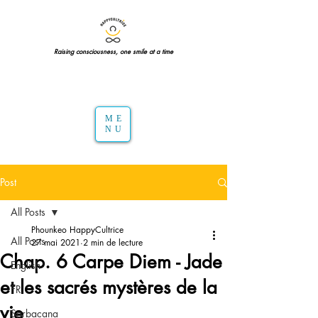
Raising consciousness, one smile at a time
ME
NU
Post
All Posts
Phounkeo HappyCultrice
All Posts
27 mai 2021
2 min de lecture
Chap. 6 Carpe Diem - Jade
English
et les sacrés mystères de la
FR
vie
Sarbacana