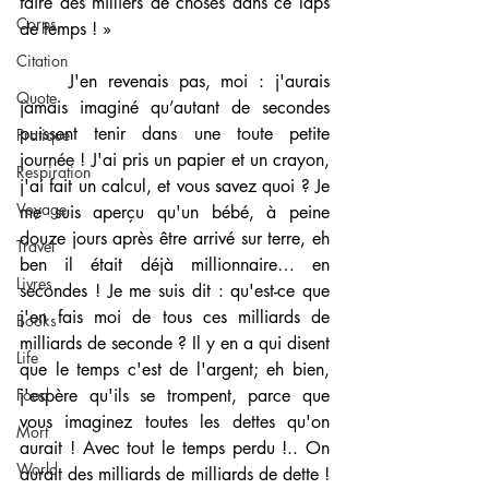
faire des milliers de choses dans ce laps 
Corps
de temps ! »
Citation
	J'en revenais pas, moi : j'aurais 
Quote
jamais imaginé qu’autant de secondes 
puissent tenir dans une toute petite 
Pratique
journée ! J'ai pris un papier et un crayon, 
Respiration
j'ai fait un calcul, et vous savez quoi ? Je 
Voyage
me suis aperçu qu'un bébé, à peine 
douze jours après être arrivé sur terre, eh 
Travel
ben il était déjà millionnaire… en 
Livres
secondes ! Je me suis dit : qu'est-ce que 
j'en fais moi de tous ces milliards de 
Books
milliards de seconde ? Il y en a qui disent 
Life
que le temps c'est de l'argent; eh bien, 
Food
j'espère qu'ils se trompent, parce que 
vous imaginez toutes les dettes qu'on 
Mort
aurait ! Avec tout le temps perdu !.. On 
World
aurait des milliards de milliards de dette ! 