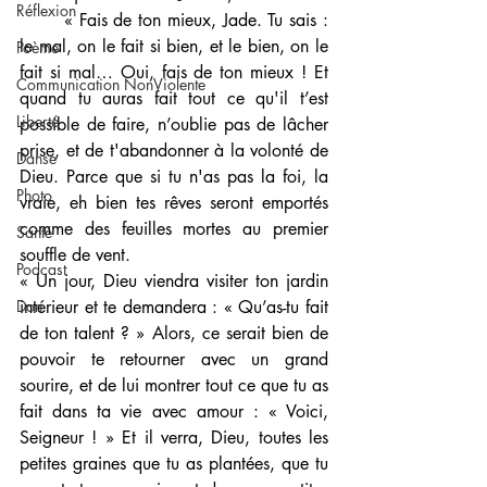
Réflexion
	« Fais de ton mieux, Jade. Tu sais : 
le mal, on le fait si bien, et le bien, on le 
Poème
fait si mal… Oui, fais de ton mieux ! Et 
Communication NonViolente
quand tu auras fait tout ce qu'il t’est 
Liberté
possible de faire, n’oublie pas de lâcher 
prise, et de t'abandonner à la volonté de 
Danse
Dieu. Parce que si tu n'as pas la foi, la 
Photo
vraie, eh bien tes rêves seront emportés 
comme des feuilles mortes au premier 
Santé
souffle de vent.
Podcast
« Un jour, Dieu viendra visiter ton jardin 
Don
intérieur et te demandera : « Qu’as-tu fait 
de ton talent ? » Alors, ce serait bien de 
pouvoir te retourner avec un grand 
sourire, et de lui montrer tout ce que tu as 
fait dans ta vie avec amour : « Voici, 
Seigneur ! » Et il verra, Dieu, toutes les 
petites graines que tu as plantées, que tu 