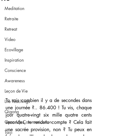
Meditation
Retraite
Retreat
Video
Ecovillage
Inspiration
Conscience
Awareness
Leçon de Vie
Tu sais combien il y a de secondes dans 
Life Teachings
une journée ?.. 86.400 ! Tu vis, chaque 
Qigong
jour quatre-vingt six mille quatre cents 
Open Up Communication
secondes, te rends-tu compte ? Cela fait 
une sacrée provision, non ? Tu peux en 
Taiji