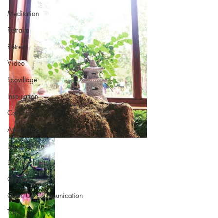
Meditation
Retraite
Retreat
Video
Ecovillage
Inspiration
Conscience
Awareness
Leçon de Vie
Life Teachings
Qigong
Open Up Communication
Taiji