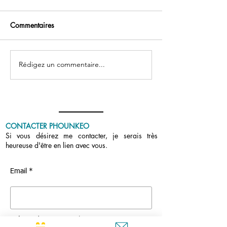
Commentaires
Podcast : Vos que
Rédigez un commentaire...
Tout gratuit : deux mois
après l’annonce
CONTACTER PHOUNKEO
Si vous désirez me contacter, je serais très
heureuse d'être en lien avec vous.
Email *
Prénom / First name *