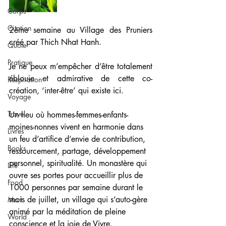
Corps
Citation
2ème semaine au Village des Pruniers 
créé par Thich Nhat Hanh. 
Quote
Pratique
Je ne peux m’empêcher d’être totalement 
éblouie et admirative de cette co-
Respiration
création, ‘inter-être’ qui existe ici. 
Voyage
Travel
Un lieu où hommes-femmes-enfants-
moines-nonnes vivent en harmonie dans 
Livres
un feu d’artifice d’envie de contribution, 
Books
ressourcement, partage, développement 
personnel, spiritualité. Un monastère qui 
Life
ouvre ses portes pour accueillir plus de 
Food
1000 personnes par semaine durant le 
mois de juillet, un village qui s’auto-gère 
Mort
animé par la méditation de pleine 
World
conscience et la joie de Vivre. 