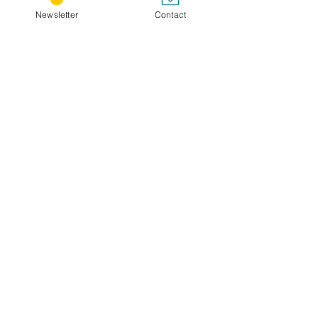
Newsletter
Contact
Nom / Family name *
Titre / Title
Message *