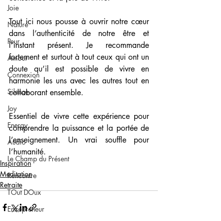
Joie
Tout ici nous pousse à ouvrir notre cœur 
Nature
dans l’authenticité de notre être et 
Peur
l’instant présent. Je recommande 
fortement et surtout à tout ceux qui ont un 
Amour
doute qu’il est possible de vivre en 
Connexion
harmonie les uns avec les autres tout en 
Silence
collaborant ensemble. 
Joy
Essentiel de vivre cette expérience pour 
Energy
comprendre la puissance et la portée de 
l’enseignement. Un vrai souffle pour 
Audio
l’humanité.
Le Champ du Présent
Inspiration
Meditation
Rencontre
Retraite
TOut DOux
Entrepreneur