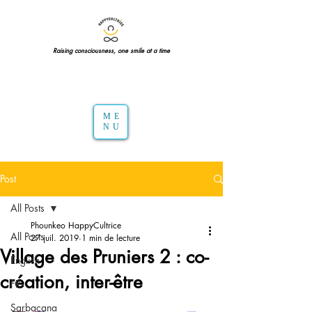
Raising consciousness, one smile at a time
ME
NU
Post
All Posts
Phounkeo HappyCultrice
All Posts
27 juil. 2019
1 min de lecture
Village des Pruniers 2 : co-
English
création, inter-être
FR
Sarbacana