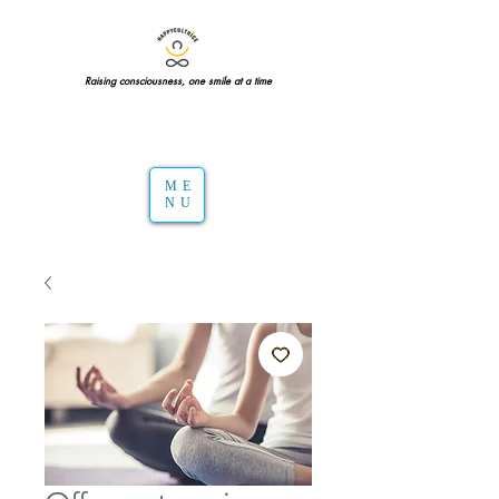
Raising consciousness, one smile at a time
ME
NU