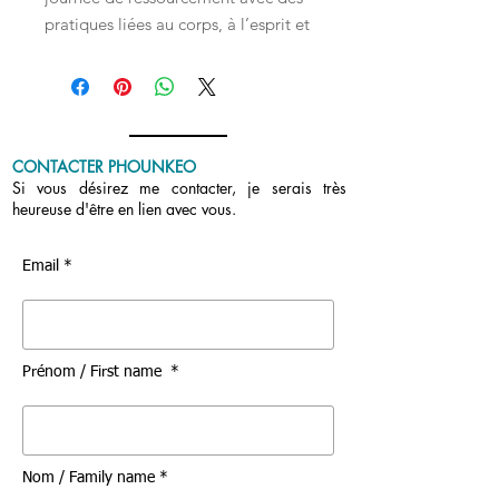
pratiques liées au corps, à l’esprit et
à la communication pour retrouver
énergie, stabilité émotionnelle, et
une meilleure connexion dans
l’équipe.
CONTACTER PHOUNKEO
Dates / horaires / lieu / activités /
Si vous désirez me contacter, je serais très
heureuse d'être en lien avec vous.
tarifs à déterminer ensemble.
Email *
Prénom / First name *
Nom / Family name *