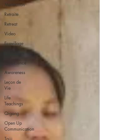
Meditation
Retraite
Retreat
Video
Ecovillage
Inspiration
Conscience
Awareness
Leçon de
Vie
Life
Teachings
Qigong
Open Up
Communication
Taiji