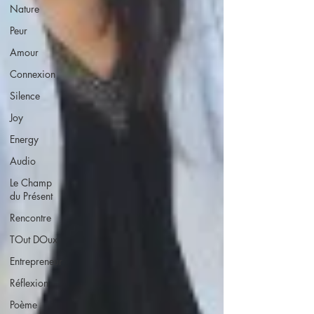
Nature
Peur
Amour
Connexion
Silence
Joy
Energy
Audio
Le Champ
du Présent
Rencontre
TOut DOux
Entrepreneur
Réflexion
Poème