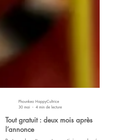
Phounkeo HappyCultrice
30 mai
4 min de lecture