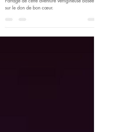
Tout gratuit : deux mois après
l’annonce
Partage de cette aventure vertigineuse basée
sur le don de bon cœur.