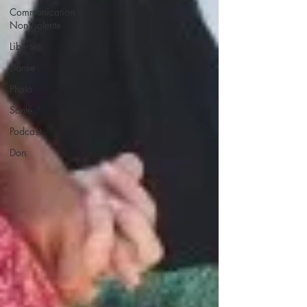
Communication
NonViolente
Liberté
Danse
Photo
Santé
Podcast
Don