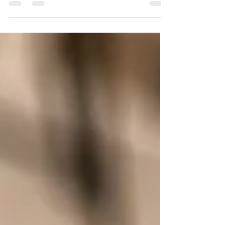
Auvillar, mes amis Karol & John, (guérisseurs et
accompagnants à l’éveil de notre pouvoir de
guérison) proposaient de se connecter à soi à
travers les minéraux et les pierres. Pour
dépasser ses peurs et ses croyances, ils avaient
également mis en place une zone « Marcher
sur des morceaux de verre ». Imaginez-vous ce
tapis de verre de bouteilles avec tout plein de
débris pointus, coupants et éparpillés ! Je