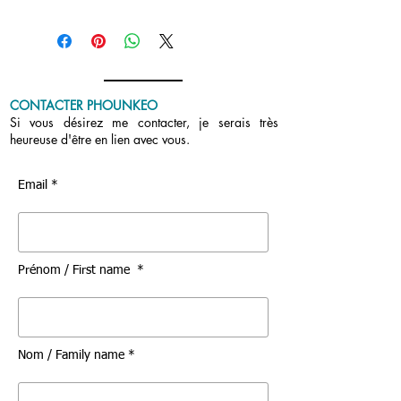
temps tranquille et libre. Vous serez
invités pour les repas et en fonction
de l’avancée des travaux et du
nombre de personnes, vous êtes
gracieusement invités à loger sur
CONTACTER PHOUNKEO
place.
Si vous désirez me contacter, je serais très
heureuse d'être en lien avec vous.
* Ces offres débutent en janvier
2024.
Email *
Prénom / First name *
Nom / Family name *