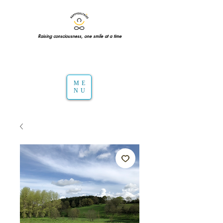
Raising consciousness, one smile at a time
ME
NU