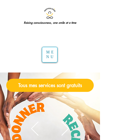
Raising consciousness, one smile at a time
ME
NU
Tous mes services sont gratuits