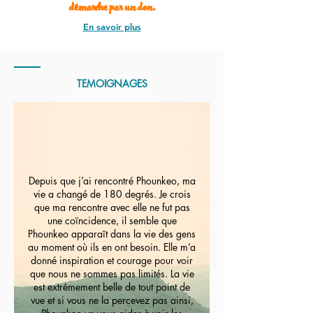
démarche par un don.
En savoir plus
TEMOIGNAGES
Depuis que j’ai rencontré Phounkeo, ma
vie a changé de 180 degrés. Je crois
que ma rencontre avec elle ne fut pas
une coïncidence, il semble que
Phounkeo apparaît dans la vie des gens
au moment où ils en ont besoin. Elle m’a
donné inspiration et courage pour voir
que nous ne sommes pas limités. La vie
est extrêmement belle de tout point de
vue et si vous ne la percevez pas ainsi,