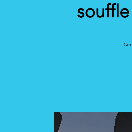
souffle
Con