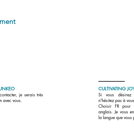
ement
UNKEO
CULTIVATING JOY
ontacter, je serais très
Si vous désirez r
en avec vous.
n'hésitez pas à vous
Choisir FR pour
anglais. Je vous en
la langue que vous 