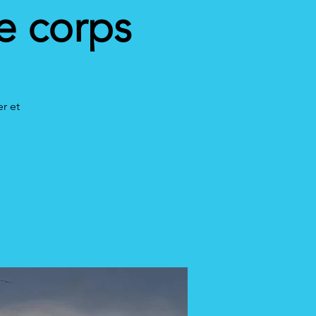
le corps
r et