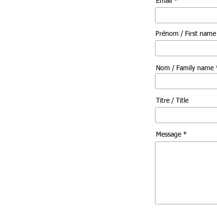
Email *
Prénom / First nam
Nom / Family name 
Titre / Title
Message *