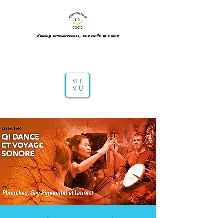
Raising consciousness, one smile at a time
ME
NU