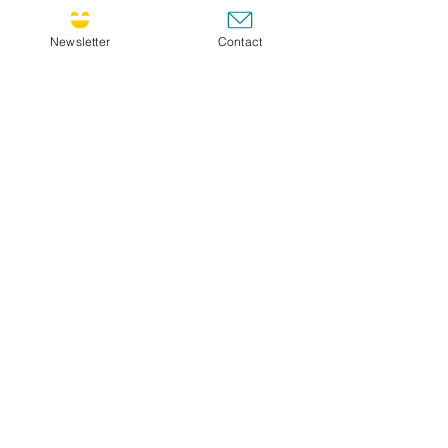
Newsletter
Contact
GO
CULTIVATING JOY SUNLETTER !
Si vous désirez recevoir la newsletter, n'hésitez
pas à vous inscrire !
Choisir FR pour français ou ENG pour anglais. Je
vous enverrai la newsletter dans la langue que
vous préférez.