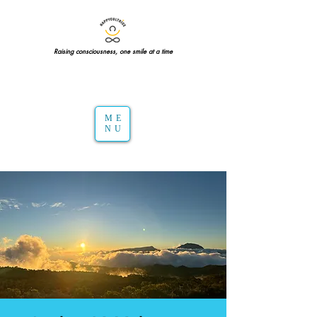
Raising consciousness, one smile at a time
ME
NU