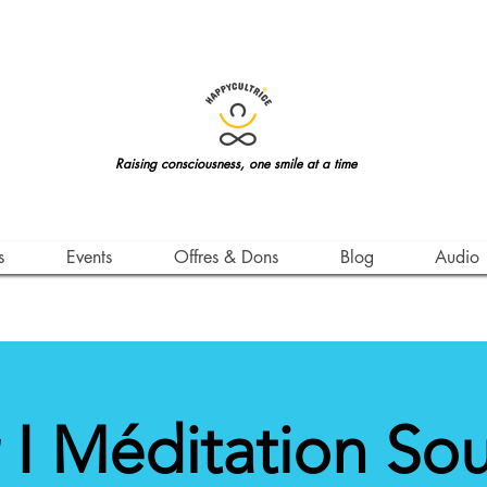
Raising consciousness, one smile at a time
s
Events
Offres & Dons
Blog
Audio
r I Méditation Sou