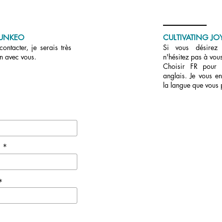
UNKEO
CULTIVATING JOY
ontacter, je serais très
Si vous désirez r
en avec vous.
n'hésitez pas à vous
Choisir FR pour
anglais. Je vous en
la langue que vous 
e *
*