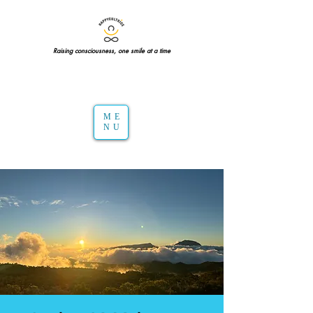
Raising consciousness, one smile at a time
ME
NU