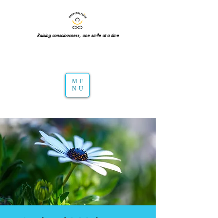
Raising consciousness, one smile at a time
ME
NU