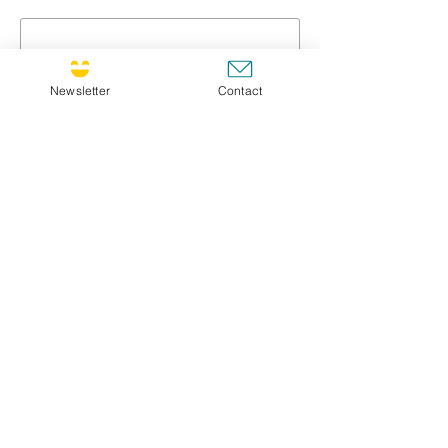
Prénom / First name *
Newsletter
Contact
Nom / Family name *
Titre / Title
Message *