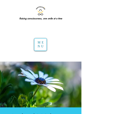
Raising consciousness, one smile at a time
ME
NU