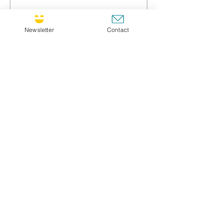
Prénom / First name *
Newsletter
Contact
Nom / Family name *
Titre / Title
Message *