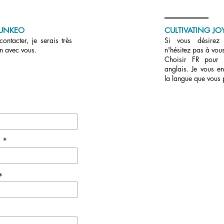
UNKEO
CULTIVATING JOY
ontacter, je serais très
Si vous désirez r
en avec vous.
n'hésitez pas à vous
Choisir FR pour
anglais. Je vous en
la langue que vous 
e *
*