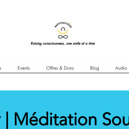
Raising consciousness, one smile at a time
s
Events
Offres & Dons
Blog
Audio
r | Méditation Sou