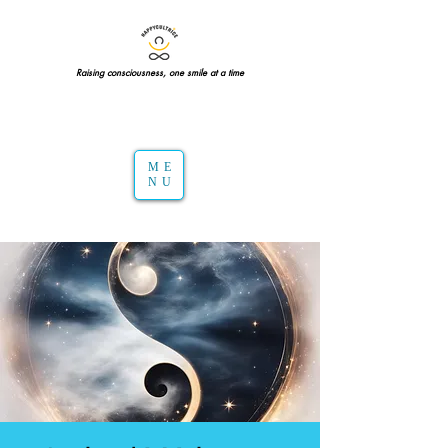
Raising consciousness, one smile at a time
ME
NU