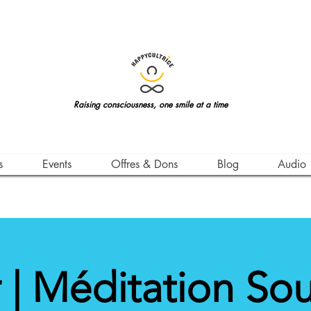
Raising consciousness, one smile at a time
s
Events
Offres & Dons
Blog
Audio
r | Méditation Sou