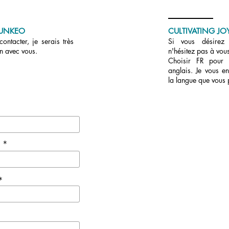
UNKEO
CULTIVATING JOY
ontacter, je serais très
Si vous désirez r
en avec vous.
n'hésitez pas à vous
Choisir FR pour
anglais. Je vous en
la langue que vous 
e *
*