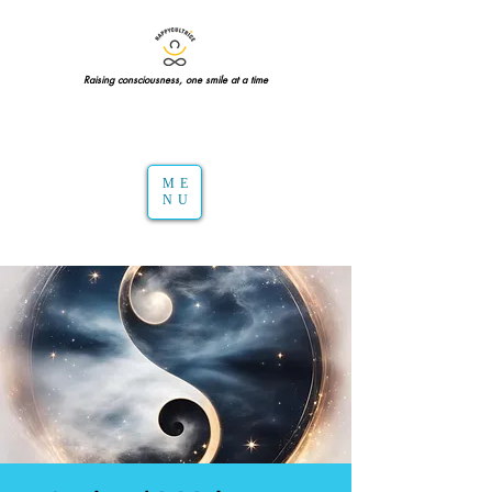
Raising consciousness, one smile at a time
ME
NU