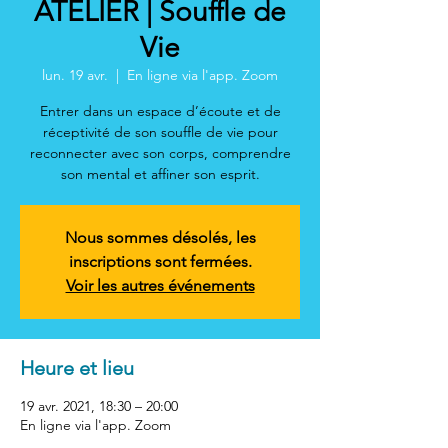
ATELIER | Souffle de
Vie
lun. 19 avr.
  |  
En ligne via l'app. Zoom
Entrer dans un espace d’écoute et de
réceptivité de son souffle de vie pour
reconnecter avec son corps, comprendre
son mental et affiner son esprit.
Nous sommes désolés, les
inscriptions sont fermées.
Voir les autres événements
Heure et lieu
19 avr. 2021, 18:30 – 20:00
En ligne via l'app. Zoom