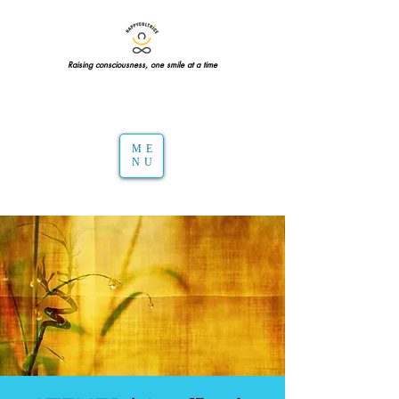
Raising consciousness, one smile at a time
ME
NU