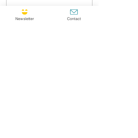
Prénom / First name *
Newsletter
Contact
Nom / Family name *
Titre / Title
Message *