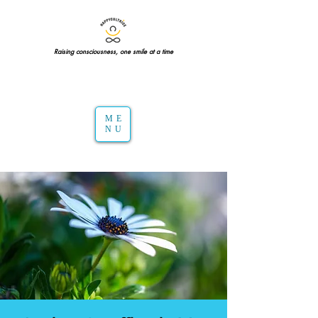
Raising consciousness, one smile at a time
ME
NU