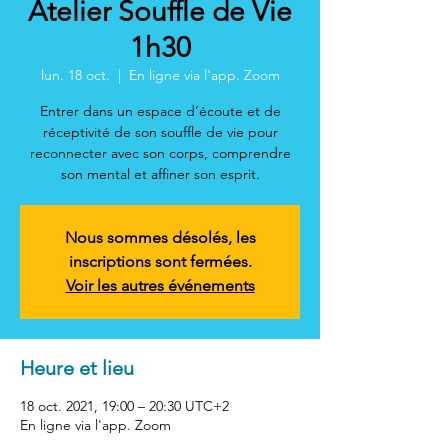
Atelier Souffle de Vie
1h30
lun. 18 oct.
  |  
En ligne via l'app. Zoom
Entrer dans un espace d’écoute et de
réceptivité de son souffle de vie pour
reconnecter avec son corps, comprendre
son mental et affiner son esprit.
Nous sommes désolés, les
inscriptions sont fermées.
Voir les autres événements
Heure et lieu
18 oct. 2021, 19:00 – 20:30 UTC+2
En ligne via l'app. Zoom