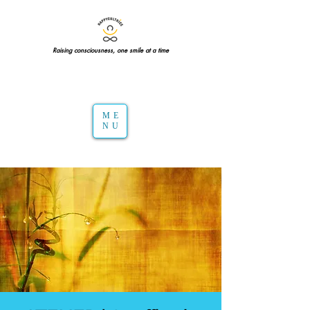
Raising consciousness, one smile at a time
ME
NU