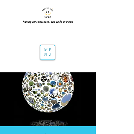
Raising consciousness, one smile at a time
ME
NU