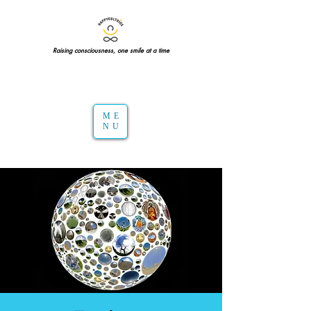
Raising consciousness, one smile at a time
ME
NU