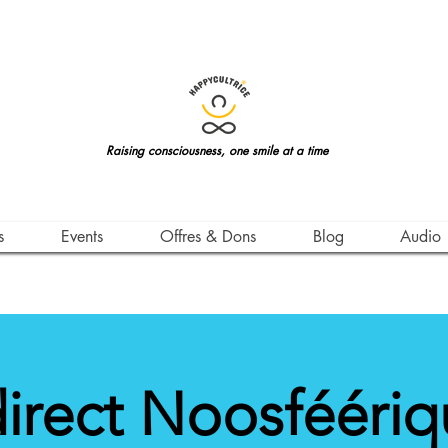
Raising consciousness, one smile at a time
s
Events
Offres & Dons
Blog
Audio
irect Noosféériq