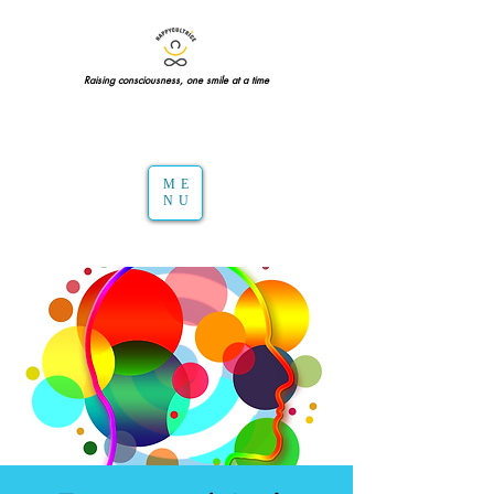
Raising consciousness, one smile at a time
ME
NU