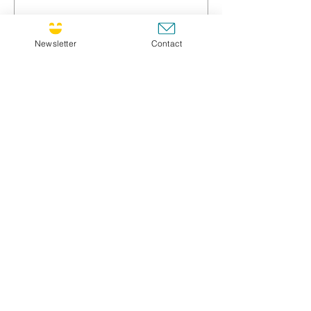
Titre / Title
Newsletter
Contact
Message *
GO