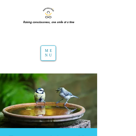
Raising consciousness, one smile at a time
ME
NU