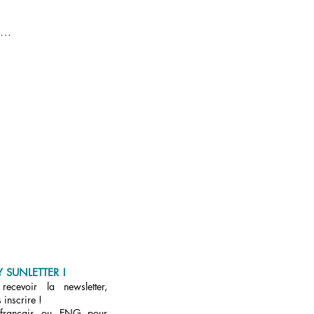
ie…
 SUNLETTER !
ecevoir la newsletter,
 inscrire !
 français ou ENG pour