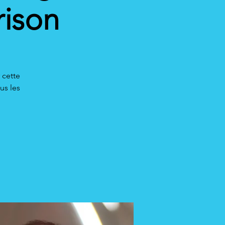
rison
 cette
us les