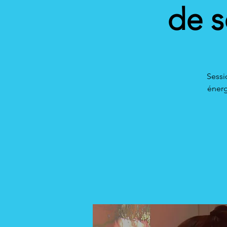
de s
Sessi
énerg