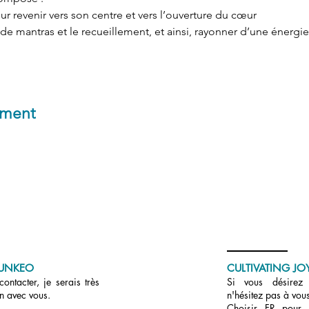
ur revenir vers son centre et vers l’ouverture du cœur  
 de mantras et le recueillement, et ainsi, rayonner d’une énerg
ement
UNKEO
CULTIVATING JOY
ontacter, je serais très
Si vous désirez r
en avec vous.
n'hésitez pas à vous
Choisir FR pour