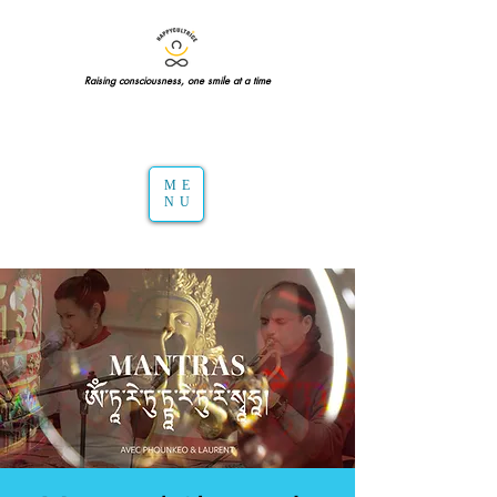
Raising consciousness, one smile at a time
ME
NU