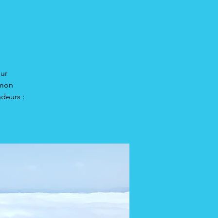
our
 mon
deurs :