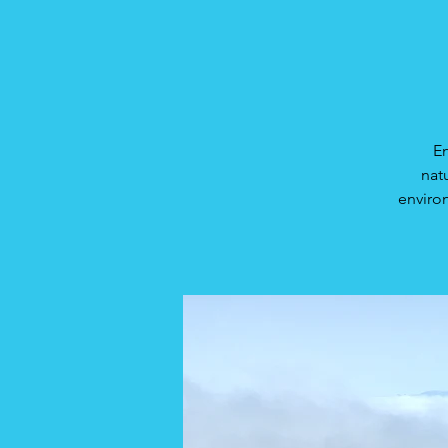
En
nat
enviro