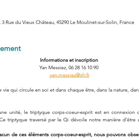
3 Rue du Vieux Château, 45290 Le Moulinet-sur-Solin, France
nement
Informations et inscription 
Yan Messiez, 06 28 16 10 90 
yan.messiez@sfr.fr
e vie qui circule en soi et dans chaque être, dans la nature, da
une unité, le triptyque corps-coeur-esprit est en connexion c
Ce triptyque traversé par le Qi dévoile notre manière d’être
acun de ces éléments corps-coeur-esprit, nous pouvons obser