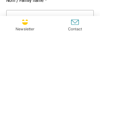
Nom / Family name *
Newsletter
Contact
Titre / Title
Message *
GO