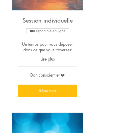
Session individuelle
Disponible en ligne
Un temps pour vous déposer
dans ce que vous traversez
Lire plus
Don
Don conscient et ❤️
conscient
et
❤️
Réserver