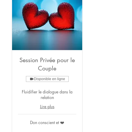
Session Privée pour le
Couple
Disponible en ligne
Fluidifier le dialogue dans la
relation
Lire plus
Don
Don conscient et ❤️
conscient
et
❤️