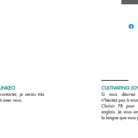
occasion
changez
l’espièg
Nous pr
Merci d
UNKEO
CULTIVATING JOY
ontacter, je serais très
Si vous désirez r
en avec vous.
n'hésitez pas à vous
Choisir FR pour
anglais. Je vous en
la langue que vous 