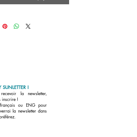
s de grandir et d’évoluer. Vous
 de regard et pouvez jouer avec
lerie avec la vie !

enons rendez-vous ensemble.
e me contacter.
 SUNLETTER !
ecevoir la newsletter,
 inscrire !
 français ou ENG pour
verrai la newsletter dans
préférez.