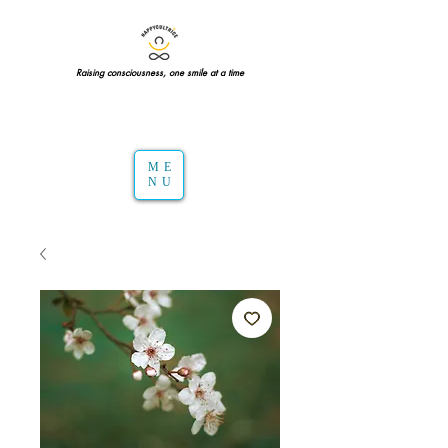
Raising consciousness, one smile at a time
ME
NU