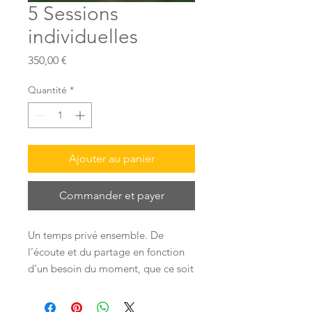
5 Sessions
individuelles
Prix
350,00 €
Quantité
*
Ajouter au panier
Commander et payer
Un temps privé ensemble. De
l’écoute et du partage en fonction
d’un besoin du moment, que ce soit
à travers une pratique corporelle ou
dans un échange.