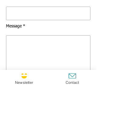
Message *
Newsletter
Contact
GO
CULTIVATING JOY SUNLETTER !
Si vous désirez recevoir la newsletter, n'hésitez