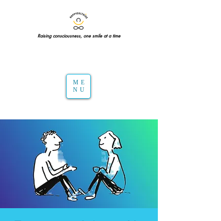
Raising consciousness, one smile at a time
ME
NU