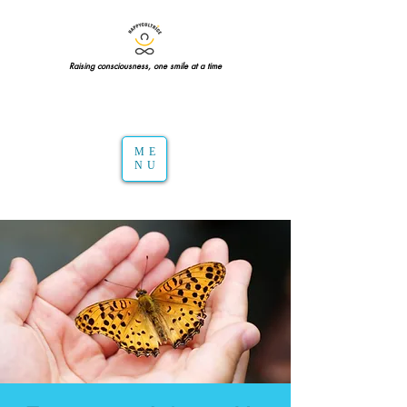
Raising consciousness, one smile at a time
ME
NU