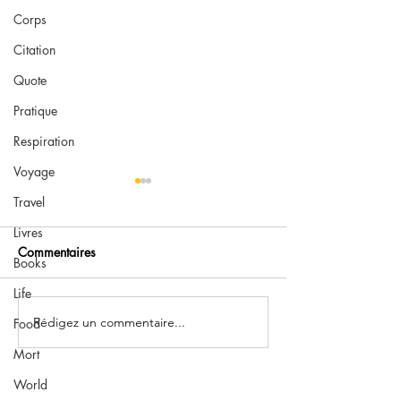
Corps
Citation
Quote
Pratique
Respiration
Voyage
Travel
Livres
Commentaires
Books
Life
Podcast : Vos que
Rédigez un commentaire...
Tout gratuit : deux mois
Food
après l’annonce
Mort
World