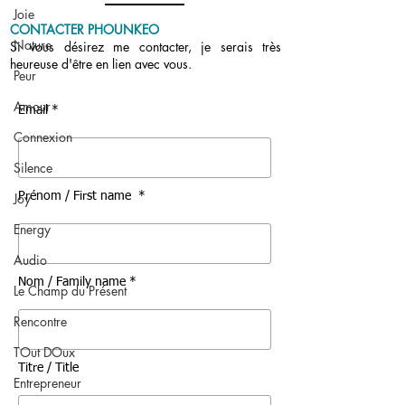
Joie
CONTACTER PHOUNKEO
Nature
Si vous désirez me contacter, je serais très
heureuse d'être en lien avec vous.
Peur
Amour
Email *
Connexion
Silence
Joy
Prénom / First name *
Energy
Audio
Nom / Family name *
Le Champ du Présent
Rencontre
TOut DOux
Titre / Title
Entrepreneur