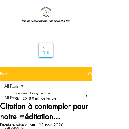
Raising consciousness, one smile at a time
ME
NU
Post
All Posts
Phounkeo HappyCultrice
All Posts
4 avr. 2018
0 min de lecture
Citation à contempler pour
English
notre méditation...
FR
Dernière mise à jour :
11 nov. 2020
Sarbacana