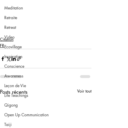
Meditation
Retraite
Retreat
Video
Citation
FR
Ecovillage
Inspiration
Conscience
Awareness
Leçon de Vie
Posts récents
Voir tout
Life Teachings
Qigong
Open Up Communication
Taiji