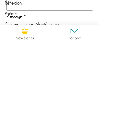
Réflexion
Poème
Message *
Communication NonViolente
Liberté
Newsletter
Contact
Danse
Photo
Santé
Podcast
GO
Don
CULTIVATING JOY SUNLETTER !
Si vous désirez recevoir la newsletter, n'hésitez
pas à vous inscrire !
Choisir FR pour français ou ENG pour anglais. Je