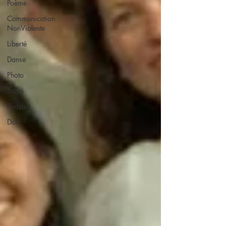
Poème
Communication
NonViolente
Liberté
Danse
Photo
Santé
Podcast
Don