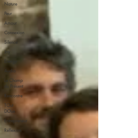
Nature
Peur
Amour
Connexion
Silence
Joy
Energy
Audio
Le Champ
du Présent
Rencontre
TOut
DOux
Entrepreneur
Réflexion