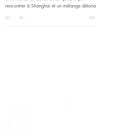
🎋 Stage Sarbacana : profondes retrouvailles
avec toutes les belles âmes que j’ai pu
rencontrer à Shanghai et un mélange détonant
avec...