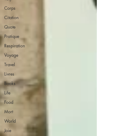
Corps
Citation
Quote
Pratique
Respiration
Voyage
Travel
Livres
Books
Life
Food
Mort
World
Joie