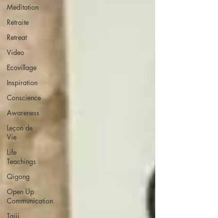
Meditation
Retraite
Retreat
Video
Ecovillage
Inspiration
Conscience
Awareness
Leçon de
Vie
Life
Teachings
Qigong
Open Up
Communication
Taiji