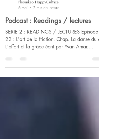
Phounkeo HappyCultrice
6 mai
2 min de lecture
Podcast : Readings / lectures
SERIE 2 : READINGS / LECTURES Episode
22 : L'art de la friction. Chap. La danse du oui
L'effort et la grâce écrit par Yvan Amar.
https://www.podcastics.com/podcast/episod
e/lart-de-la-friction-415122/ Episode 21 :
S'incliner... Rendre hommage... N'oublie pas
les chevaux écumants du passé écrit par
Christine Singer
https://www.podcastics.com/podcast/episod
e/sincliner-rendre-hommage-320791/ Episode
20 : Rétablir la connexion divine La beauté
infiniment précieuse et fragile de l'