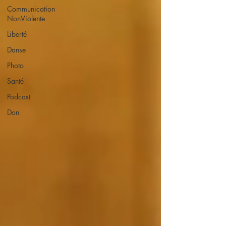
Communication
NonViolente
Liberté
Danse
Photo
Santé
Podcast
Don