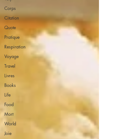
Corps
Citation
Quote
Pratique
Respiration
Voyage
Travel
Livres
Books
Life
Food
Mort
World
Joie