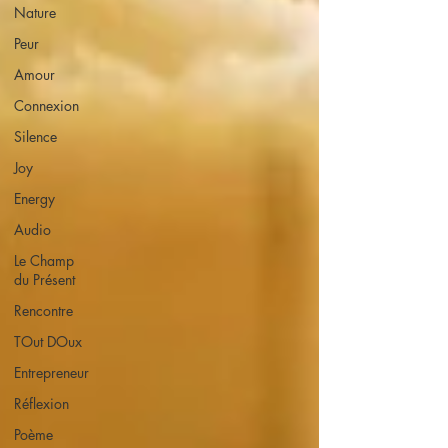
Nature
Peur
Amour
Connexion
Silence
Joy
Energy
Audio
Le Champ
du Présent
Rencontre
TOut DOux
Entrepreneur
Réflexion
Poème