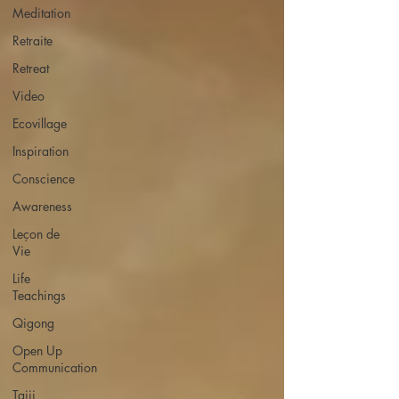
Meditation
Retraite
Retreat
Video
Ecovillage
Inspiration
Conscience
Awareness
Leçon de
Vie
Life
Teachings
Qigong
Open Up
Communication
Taiji