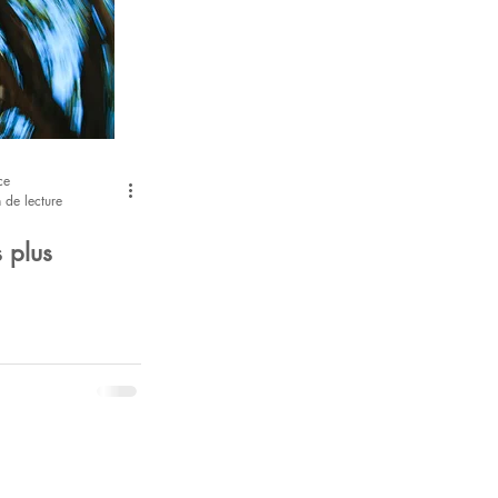
ce
 de lecture
 plus