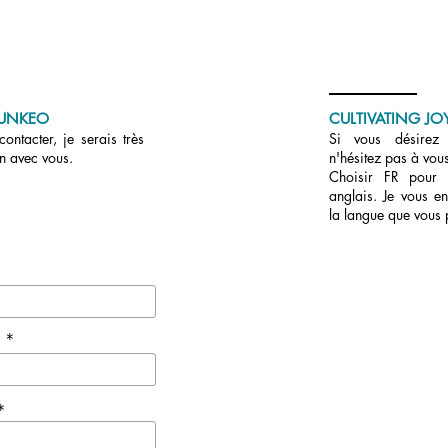
UNKEO
CULTIVATING JOY
ontacter, je serais très
Si vous désirez r
en avec vous.
n'hésitez pas à vous
Choisir FR pour
anglais. Je vous en
la langue que vous 
e *
*