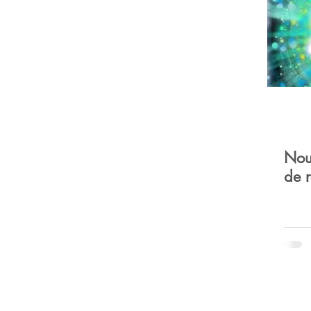
Open Up Communication
Taiji
Corps
Citatio
Travel
Livres
Books
Life
Food
Mor
Nou
de r