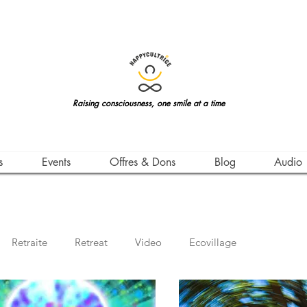
Raising consciousness, one smile at a time
s
Events
Offres & Dons
Blog
Audio
Retraite
Retreat
Video
Ecovillage
Vie
Life Teachings
Qigong