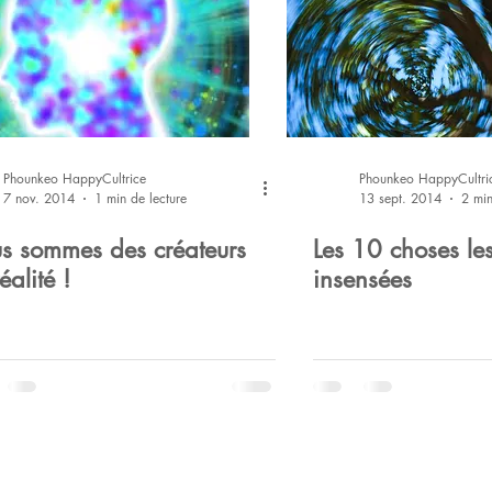
n
Quote
Pratique
Respiration
Voyage
t
World
Joie
Phounkeo HappyCultrice
Phounkeo HappyCultri
7 nov. 2014
1 min de lecture
13 sept. 2014
2 min
s sommes des créateurs
Les 10 choses les
éalité !
insensées