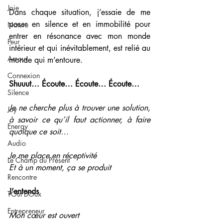
Joie
Dans chaque situation, j’essaie de me 
poser en silence et en immobilité pour 
Nature
entrer en résonance avec mon monde 
Peur
intérieur et qui inévitablement, est relié au 
Amour
monde qui m’entoure. 
Connexion
Shuuut… Écoute… Écoute… Écoute…
Silence
Je ne cherche plus à trouver une solution, 
Joy
à savoir ce qu’il faut actionner, à faire 
Energy
quoique ce soit…
Audio
Je me place en réceptivité
Le Champ du Présent
Et à un moment, ça se produit
Rencontre
J’entends 
TOut DOux
Entrepreneur
Mon cœur est ouvert