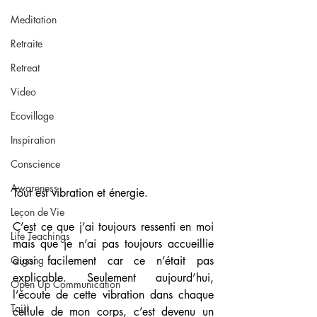
Meditation
Retraite
Retreat
Video
Ecovillage
Inspiration
Conscience
Awareness
Tout est vibration et énergie. 
Leçon de Vie
C’est ce que j’ai toujours ressenti en moi 
Life Teachings
mais que je n’ai pas toujours accueillie 
Qigong
aussi facilement car ce n’était pas 
explicable. Seulement aujourd’hui, 
Open Up Communication
l’écoute de cette vibration dans chaque 
Taiji
cellule de mon corps, c’est devenu un 