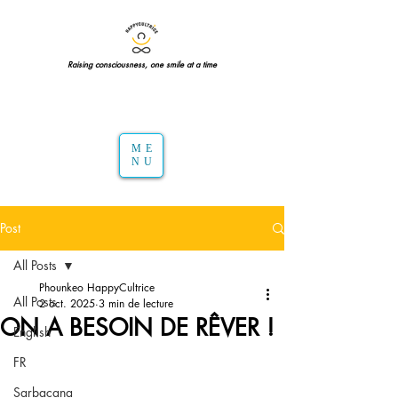
Raising consciousness, one smile at a time
ME
NU
Post
All Posts
Phounkeo HappyCultrice
All Posts
2 oct. 2025
3 min de lecture
ON A BESOIN DE RÊVER !
English
FR
Sarbacana