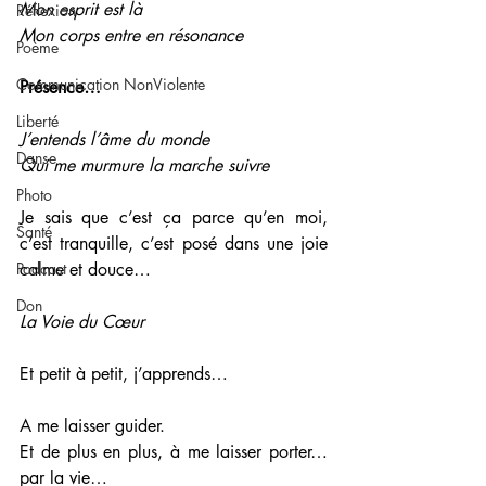
Mon esprit est là
Réflexion
Mon corps entre en résonance
Poème
Communication NonViolente
Présence…
Liberté
J’entends l’âme du monde 
Danse
Qui me murmure la marche suivre 
Photo
Je sais que c’est ça parce qu’en moi, 
Santé
c’est tranquille, c’est posé dans une joie 
Podcast
calme et douce…
Don
La Voie du Cœur 
Et petit à petit, j’apprends…
A me laisser guider.
Et de plus en plus, à me laisser porter… 
par la vie…