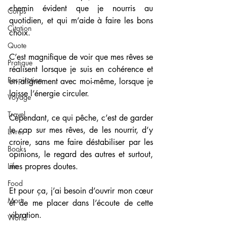
chemin évident que je nourris au 
Corps
quotidien, et qui m’aide à faire les bons 
Citation
choix. 
Quote
C’est magnifique de voir que mes rêves se 
Pratique
réalisent lorsque je suis en cohérence et 
Respiration
en alignement avec moi-même, lorsque je 
laisse l’énergie circuler. 
Voyage
Travel
Cependant, ce qui pêche, c’est de garder 
le cap sur mes rêves, de les nourrir, d’y 
Livres
croire, sans me faire déstabiliser par les 
Books
opinions, le regard des autres et surtout, 
Life
mes propres doutes. 
Food
Et pour ça, j’ai besoin d’ouvrir mon cœur 
Mort
et de me placer dans l’écoute de cette 
vibration. 
World