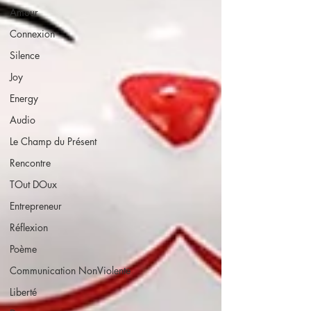
Amour
Connexion
Silence
Joy
Energy
Audio
Le Champ du Présent
Rencontre
TOut DOux
Entrepreneur
Réflexion
Poème
Communication NonViolente
Liberté