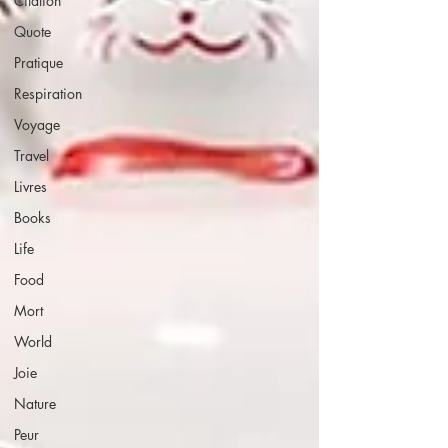
Citation
Quote
Pratique
Respiration
Voyage
Travel
Livres
Books
Life
Food
Mort
World
Joie
Nature
Peur