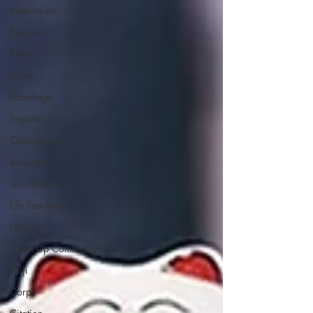
Meditation
Retraite
Retreat
Video
Ecovillage
Inspiration
Conscience
Awareness
Leçon de Vie
Life Teachings
Qigong
Open Up Communication
Taiji
Corps