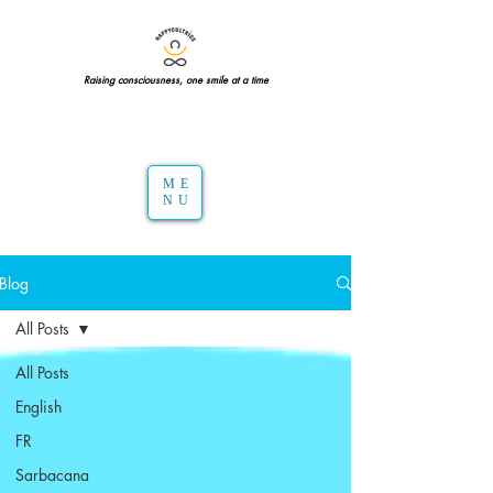
Raising consciousness, one smile at a time
ME
NU
Blog
All Posts
All Posts
English
FR
Sarbacana