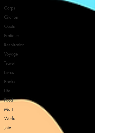
Corps
Citation
Quote
Pratique
Respiration
Voyage
Travel
Livres
Books
Life
Food
Mort
World
Joie