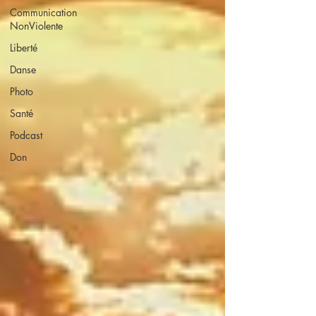
Communication
NonViolente
Liberté
Danse
Photo
Santé
Podcast
Don