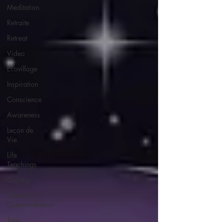
Meditation
Retraite
Retreat
Video
Ecovillage
Inspiration
Conscience
Awareness
Leçon de
Vie
Life
Teachings
Qigong
Open Up
Communication
Taiji