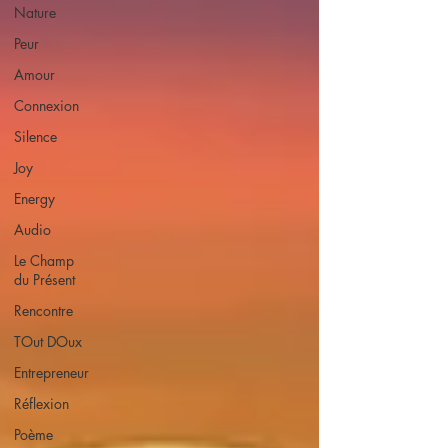
Nature
Peur
Amour
Connexion
Silence
Joy
Energy
Audio
Le Champ
du Présent
Rencontre
TOut DOux
Entrepreneur
Réflexion
Poème