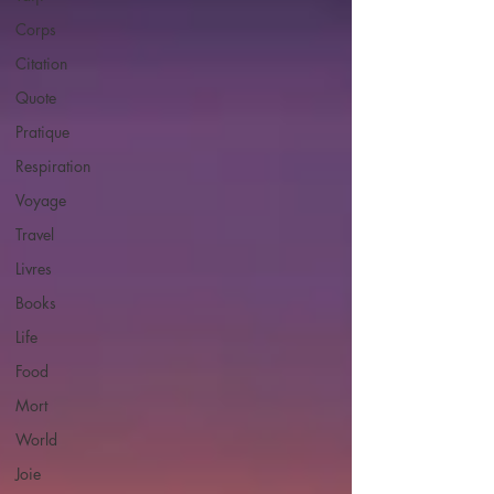
Corps
Citation
Quote
Pratique
Respiration
Voyage
Travel
Livres
Books
Life
Food
Mort
World
Joie