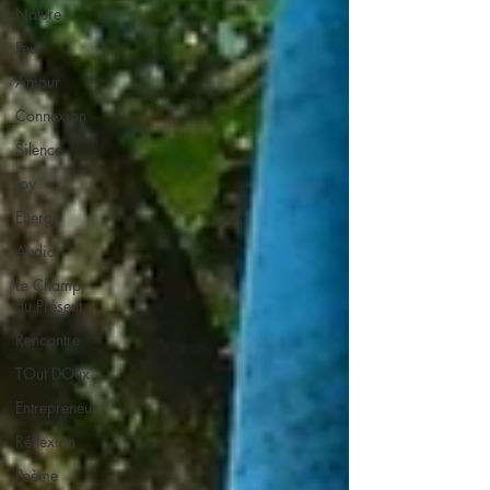
Nature
Peur
Amour
Connexion
Silence
Joy
Energy
Audio
Le Champ
du Présent
Rencontre
TOut DOux
Entrepreneur
Réflexion
Poème