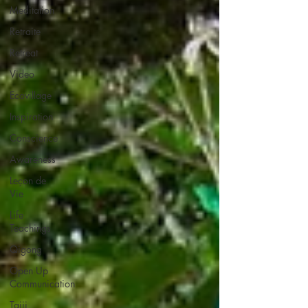
Meditation
Retraite
Retreat
Video
Ecovillage
Inspiration
Conscience
Awareness
Leçon de
Vie
Life
Teachings
Qigong
Open Up
Communication
Taiji