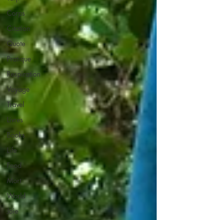
Corps
Citation
Quote
Pratique
Respiration
Voyage
Travel
Livres
Books
Life
Food
Mort
World
Joie