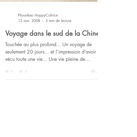
Phounkeo HappyCultrice
12 nov. 2008
5 min de lecture
Voyage dans le sud de la Chine
Touchée au plus profond... Un voyage de
seulement 20 jours... et l’impression d’avoir
vécu toute une vie... Une vie pleine de
rencontres...Rencontres de villageois, de
locaux, de voyageurs... Rencontres avec la
Nature dans toute sa splendeur... Avez-vous
déjà admiré des levers et des couchers de
soleils à l’infini, tous les jours... ?!? Avez-vous
déjà pris le temps de scruter la Lune... un jour
toute ronde, un jour en demi-cercle, en
croissant, blonde, rousse, blanche..? L