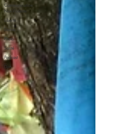
Communication
NonViolente
Liberté
Danse
Photo
Santé
Podcast
Don