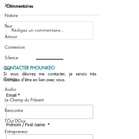
Joie
Commentaires
Nature
Podcast : Vos que
Peur
Rédigez un commentaire...
Tout gratuit : deux mois
Amour
après l’annonce
Connexion
Silence
CONTACTER PHOUNKEO
Joy
Si vous désirez me contacter, je serais très
Energy
heureuse d'être en lien avec vous.
Audio
Email *
Le Champ du Présent
Rencontre
TOut DOux
Prénom / First name *
Entrepreneur