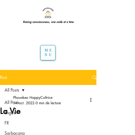
Raising consciousness, one smile at a time
ME
NU
Post
All Posts
Phounkeo HappyCultrice
All Posts
14 oct. 2022
0 min de lecture
La Vie
English
FR
Sarbacana