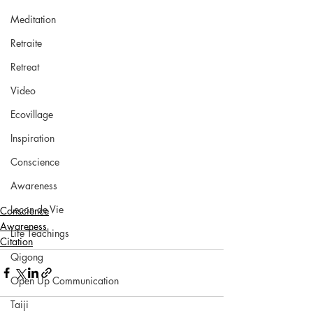
Meditation
Retraite
Retreat
Video
Ecovillage
Inspiration
Conscience
Awareness
Leçon de Vie
Conscience
Awareness
Life Teachings
Citation
Qigong
Open Up Communication
Taiji