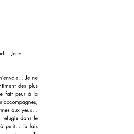
ud… Je te 
 m’envole… Je ne 
timent des plus 
 fait peur à la 
u m’accompagnes, 
armes aux yeux… 
réfugie dans le 
à petit… Tu fais 