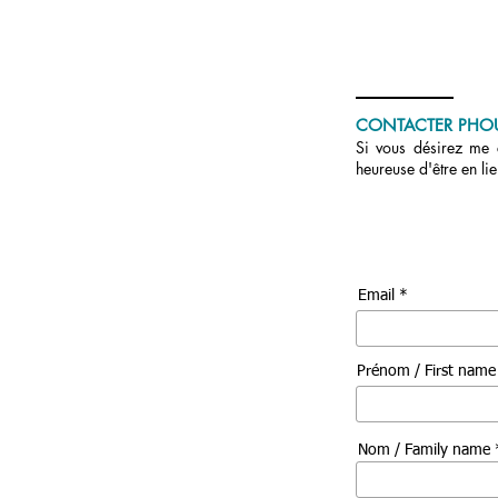
CONTACTER PHO
Si vous désirez me c
heureuse d'être en li
Email *
Prénom / First nam
Nom / Family name 