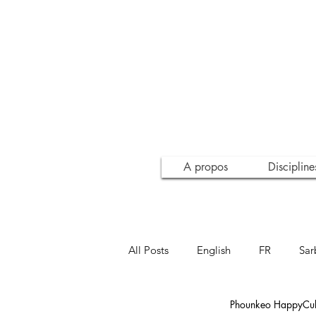
A propos
Discipline
All Posts
English
FR
Sar
Phounkeo HappyCult
Inspiration
Conscience