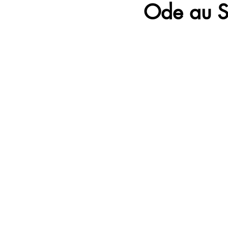
Ode au So
Open Up Communication
Ta
Travel
Livres
Books