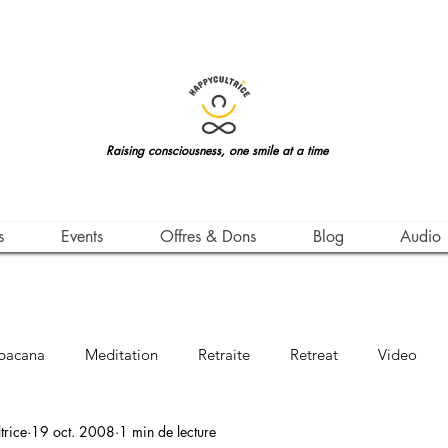
Raising consciousness, one smile at a time
s
Events
Offres & Dons
Blog
Audio
bacana
Meditation
Retraite
Retreat
Video
rice
19 oct. 2008
1 min de lecture
Awareness
Leçon de Vie
Life Teachings
Qigong