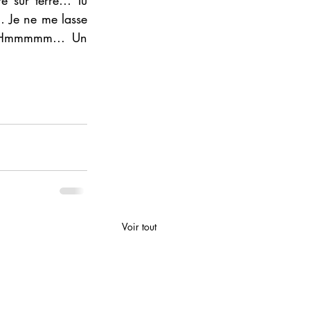
e sur terre… Tu 
 Je ne me lasse 
e… Hmmmmm… Un 
Voir tout