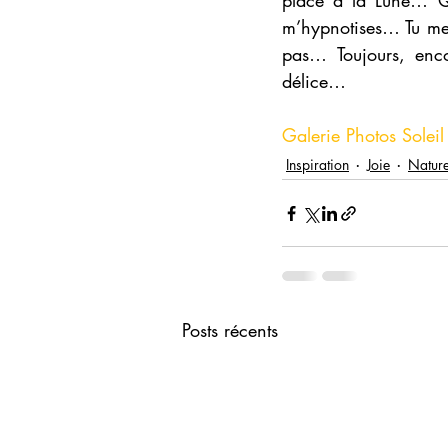
place à la Lune… Qu
m’hypnotises… Tu me 
pas… Toujours, en
délice…
Galerie Photos Soleil
Inspiration
Joie
Natur
Posts récents