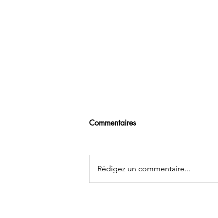
Commentaires
Rédigez un commentaire...
J’ai marché sur du verre
coupant