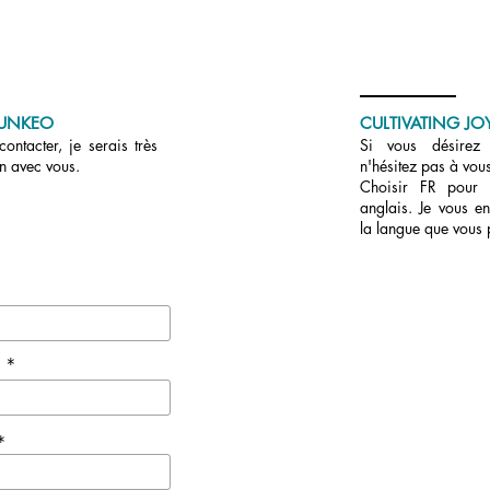
UNKEO
CULTIVATING JOY
ontacter, je serais très
Si vous désirez r
en avec vous.
n'hésitez pas à vous
Choisir FR pour
anglais. Je vous en
la langue que vous 
e *
*