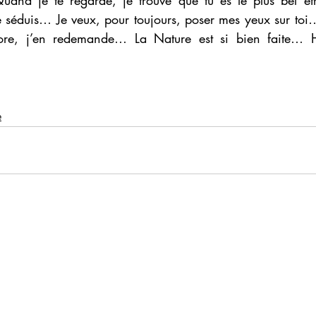
and je te regarde, je trouve que tu es le plus bel êtr
séduis… Je veux, pour toujours, poser mes yeux sur toi…
core, j’en redemande… La Nature est si bien fait
e