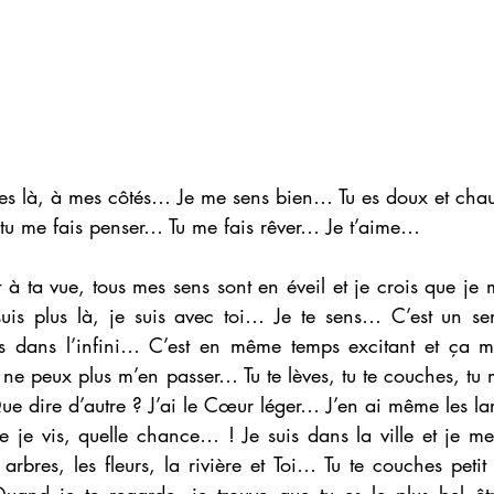
es là, à mes côtés… Je me sens bien… Tu es doux et cha
, tu me fais penser… Tu me fais rêver… Je t’aime…
à ta vue, tous mes sens sont en éveil et je crois que je
 suis plus là, je suis avec toi… Je te sens… C’est un sen
rs dans l’infini… C’est en même temps excitant et ça me
 ne peux plus m’en passer… Tu te lèves, tu te couches, t
e dire d’autre ? J’ai le Cœur léger… J’en ai même les l
 je vis, quelle chance… ! Je suis dans la ville et je me 
bres, les fleurs, la rivière et Toi… Tu te couches petit 