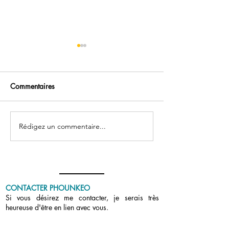
Commentaires
Podcast : Vos que
Rédigez un commentaire...
Tout gratuit : deux mois
après l’annonce
CONTACTER PHOUNKEO
Si vous désirez me contacter, je serais très
heureuse d'être en lien avec vous.