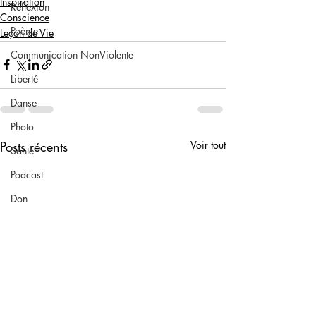
Inspiration
Réflexion
Conscience
Poème
Leçon de Vie
Communication NonViolente
Liberté
Danse
Photo
Posts récents
Voir tout
Santé
Podcast
Don