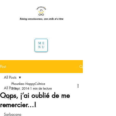
Raising consciousness, one smile at a time
ME
NU
Post
All Posts
Phounkeo HappyCultrice
All Posts
5 sept. 2014
1 min de lecture
Oops, j’ai oublié de me
English
remercier…!
FR
Sarbacana