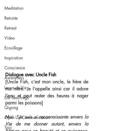
Meditation
Retraite
Retreat
Video
Ecovillage
Inspiration
Conscience
Dialogue avec Uncle Fish 
Awareness
[Uncle Fish, c’est mon oncle, le frère de 
Leçon de Vie
ma mère. Je l’appelle ainsi car il adore 
l’eau et peut rester des heures à nager 
Life Teachings
parmi les poissons]
Qigong
Moi: “
Je suis si reconnaissante envers la 
Open Up Communication
Vie de me donner autant, envers la 
Taiji
Nature pour sa beauté et sa puissance, 