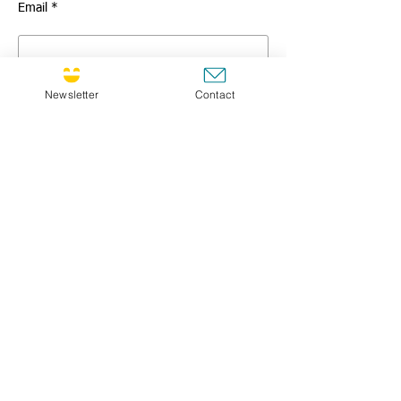
Email *
Prénom / First name *
Newsletter
Contact
Nom / Family name *
Titre / Title
Message *