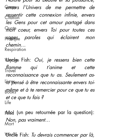
Corps
envers l’Univers de me permettre de 
ressentir cette connexion infinie, envers 
Citation
les Gens pour cet amour partagé dans 
Quote
mon coeur, envers Toi pour toutes ces 
sages paroles qui éclairent mon 
Pratique
chemin…
Respiration
Uncle Fish: 
Oui, je ressens bien cette 
Voyage
flamme qui t’anime et cette 
Travel
reconnaissance que tu as. Seulement as-
Livres
tu pensé à être reconnaissante envers toi-
même et à te remercier pour ce que tu es 
Books
et ce que tu fais ?
Life
Moi (un peu retournée par la question): 
Food
Non, pas vraiment…
Mort
World
Uncle Fish: 
Tu devrais commencer par là, 