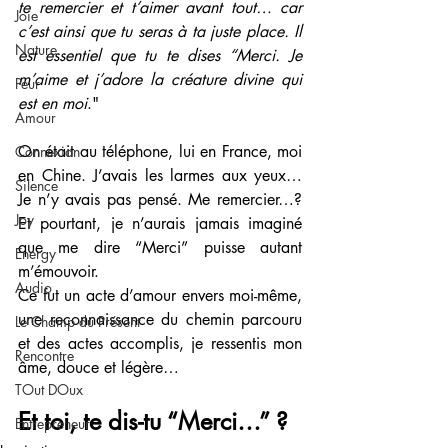
te remercier et t’aimer avant tout… car 
Joie
c’est ainsi que tu seras à ta juste place. Il 
Nature
est essentiel que tu te dises “Merci. Je 
m’aime et j’adore la créature divine qui 
Peur
est en moi
."
Amour
On était au téléphone, lui en France, moi 
Connexion
en Chine. J’avais les larmes aux yeux… 
Silence
Je n’y avais pas pensé. Me remercier…? 
Joy
Et pourtant, je n’aurais jamais imaginé 
que me dire “Merci” puisse autant 
Energy
m’émouvoir. 
Audio
Ce fut un acte d’amour envers moi-même, 
une reconnaissance du chemin parcouru 
Le Champ du Présent
et des actes accomplis, je ressentis mon 
Rencontre
âme, douce et légère…
TOut DOux
Et toi, te dis-tu “Merci…” ?
Entrepreneur