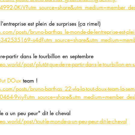
92-0KiV?utm_source=share&utm_medium=member_des
'entreprise est plein de surprises (ça rime!)
com/posts/bruno-barthas_le-monde-de-lentreprise-est-plein
98342535169--s4d?utm_source=share&utm_medium=memb
 re-partir dans le tourbillon en septembre
world/post/plutôt-que-de-re-partir-dans-le-tourbillon-en-
Out DOux
 team !
com/posts/bruno-barthas_22-vla-la-tout-doux-team-la-sema
64-9viy?utm_source=share&utm_medium=member_des
de a un peu peur" dit le cheval
.world/post/tout-le-monde-a-un-peu-peur-dit-le-cheval