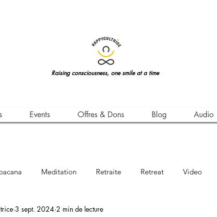
Raising consciousness, one smile at a time
s
Events
Offres & Dons
Blog
Audio
bacana
Meditation
Retraite
Retreat
Video
rice
3 sept. 2024
2 min de lecture
Awareness
Leçon de Vie
Life Teachings
Qigong