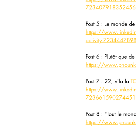
72340791835245649
Post 5 : Le monde de l
https://www.linkedin.
activity-72344478
Post 6 : Plutôt que de
https://www.phounkeo.
Post 7 : 22, v'la la 
T
https://www.linkedin.
72366159027445104
Post 8 : "Tout le mon
https://www.phounkeo