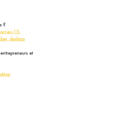
e ?
act-en-15-
ber_desktop
entrepreneurs et 
sktop