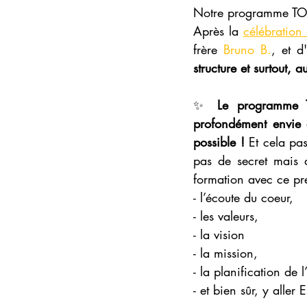
Notre programme TOu
Après la 
célébration
frère 
Bruno B.
, et d
structure et surtout, a
✨ 
Le programme 
profondément envie d
possible !
 Et cela pa
pas de secret mais d
formation avec ce pre
- l’écoute du coeur, 
- les valeurs, 
- la vision 
- la mission, 
- la planification de 
- et bien sûr, y alle