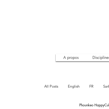
A propos
Discipline
All Posts
English
FR
Sar
Phounkeo HappyCult
Inspiration
Conscience