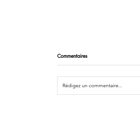
Commentaires
Rédigez un commentaire...
Don conscient, aimant et
circulant