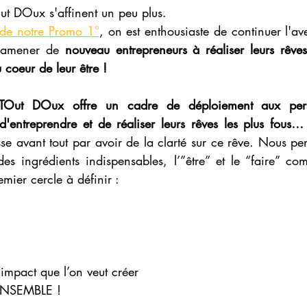
t DOux s'affinent un peu plus.
 de notre Promo 1°
, on est enthousiaste de continuer l'a
'amener de 
nouveau entrepreneurs à réaliser leurs rêve
u coeur de leur être ! 
TOut DOux offre un cadre de déploiement aux pers
'entreprendre et de réaliser leurs rêves les plus fous… 
sse avant tout par avoir de la clarté sur ce rêve. Nous pen
es ingrédients indispensables, l’”être” et le “faire” co
mier cercle à définir : 
l’impact que l’on veut créer 
r ENSEMBLE ! 