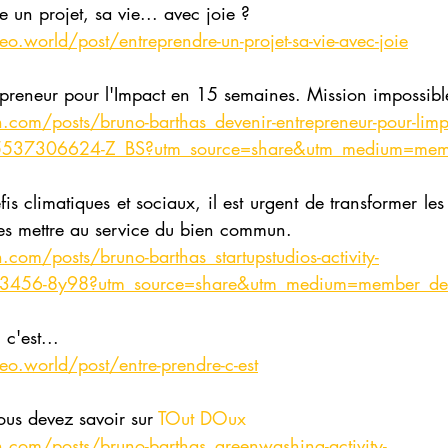
e un projet, sa vie... avec joie ? 
.world/post/entreprendre-un-projet-sa-vie-avec-joie
repreneur pour l'Impact en 15 semaines. Mission impossibl
.com/posts/bruno-barthas_devenir-entrepreneur-pour-limp
45537306624-Z_BS?utm_source=share&utm_medium=mem
is climatiques et sociaux, il est urgent de transformer les 
les mettre au service du bien commun.
com/posts/bruno-barthas_startupstudios-activity-
56-8y98?utm_source=share&utm_medium=member_de
 c'est...
o.world/post/entre-prendre-c-est
ous devez savoir sur 
TOut DOux
.com/posts/bruno-barthas_greenwashing-activity-