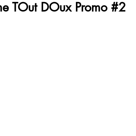
e TOut DOux Promo #2
iji
Corps
Citation
Quote
Pratique
Respir
Life
Food
Mort
World
Joie