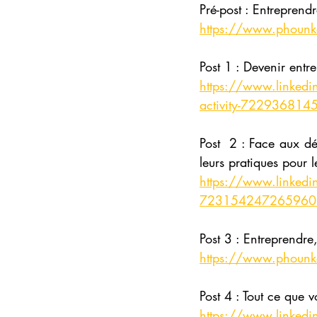
Pré-post : Entreprendr
https://www.phounkeo
Post 1 : Devenir ent
https://www.linkedin
activity-72293681
Post  2 : Face aux déf
leurs pratiques pour 
https://www.linkedin.
72315424726596034
Post 3 : Entreprendre,
https://www.phounke
Post 4 : Tout ce que v
https://www.linkedin