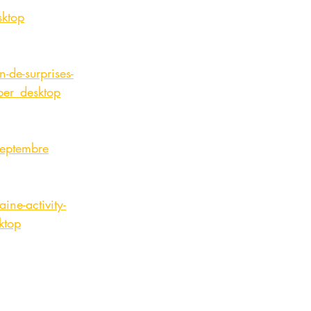
ktop
-de-surprises-
er_desktop
septembre
ine-activity-
ktop