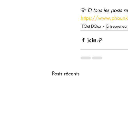
💡 
Et tous les posts 
https://www.phounke
TOut DOux
Entrepreneur
Posts récents