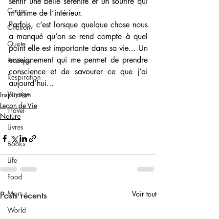
sentir une belle sérénité et un sourire qui 
Corps
m’anime de l’intérieur. 
Parfois, c’est lorsque quelque chose nous 
Citation
a manqué qu’on se rend compte à quel 
Quote
point elle est importante dans sa vie... Un 
enseignement qui me permet de prendre 
Pratique
conscience et de savourer ce que j’ai 
Respiration
aujourd’hui...
Voyage
Inspiration
Leçon de Vie
Travel
Nature
Livres
Books
Life
Food
Mort
Posts récents
Voir tout
World