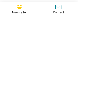
Titre / Title
Newsletter
Contact
Message *
GO