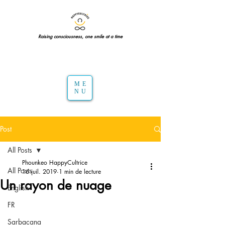
Raising consciousness, one smile at a time
ME
NU
Post
All Posts
Phounkeo HappyCultrice
All Posts
16 juil. 2019
1 min de lecture
Un rayon de nuage
English
FR
Sarbacana