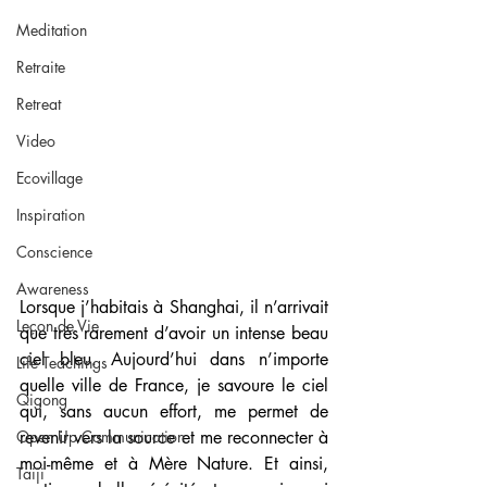
Meditation
Retraite
Retreat
Video
Ecovillage
Inspiration
Conscience
Awareness
Lorsque j’habitais à Shanghai, il n’arrivait 
Leçon de Vie
que très rarement d’avoir un intense beau 
ciel bleu. Aujourd’hui dans n’importe 
Life Teachings
quelle ville de France, je savoure le ciel 
Qigong
qui, sans aucun effort, me permet de 
Open Up Communication
revenir vers la source et me reconnecter à 
moi-même et à Mère Nature. Et ainsi, 
Taiji