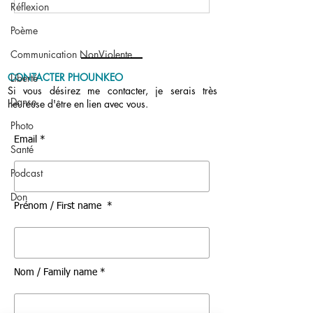
Réflexion
après l’annonce
Poème
Communication NonViolente
CONTACTER PHOUNKEO
Liberté
Si vous désirez me contacter, je serais très
Danse
heureuse d'être en lien avec vous.
Photo
Email *
Santé
Podcast
Don
Prénom / First name *
Nom / Family name *