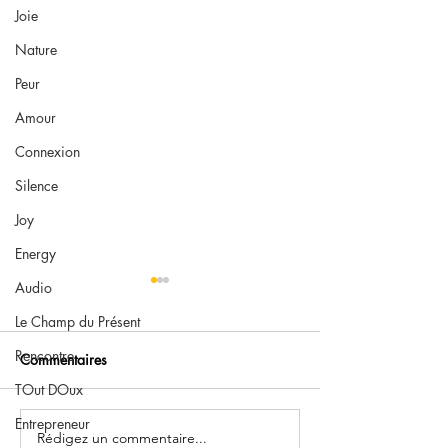
Joie
Nature
Peur
Amour
Connexion
Silence
Joy
Energy
Audio
Le Champ du Présent
Rencontre
Commentaires
TOut DOux
Podcast : Vos que
Entrepreneur
Rédigez un commentaire...
Tout gratuit : deux mois