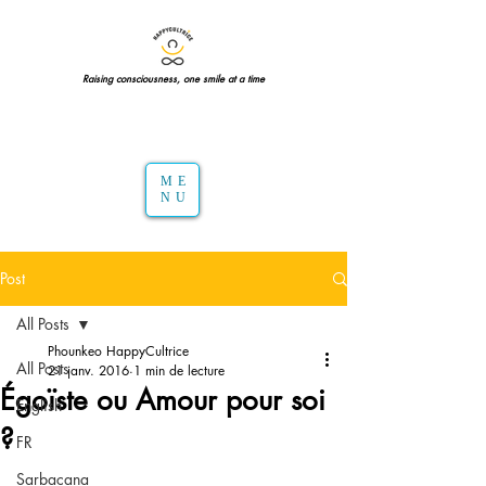
Raising consciousness, one smile at a time
ME
NU
Post
All Posts
Phounkeo HappyCultrice
All Posts
21 janv. 2016
1 min de lecture
Égoïste ou Amour pour soi
English
?
FR
Sarbacana