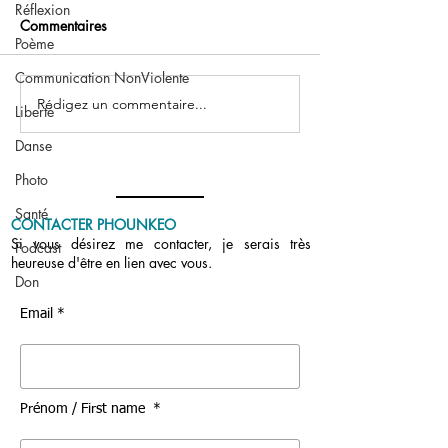
Réflexion
Commentaires
Poème
Communication NonViolente
Podcast : Vos que
Rédigez un commentaire...
Tout gratuit : deux mois
Liberté
après l’annonce
Danse
Photo
Santé
CONTACTER PHOUNKEO
Si vous désirez me contacter, je serais très
Podcast
heureuse d'être en lien avec vous.
Don
Email *
Prénom / First name *