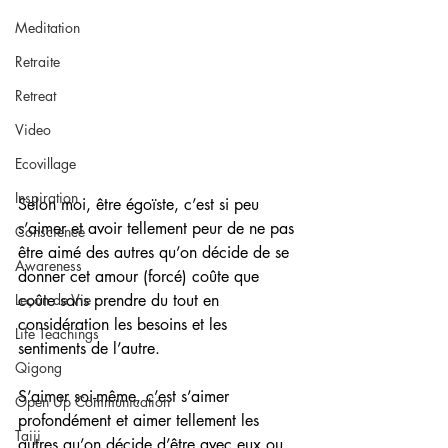
Meditation
Retraite
Retreat
Video
Ecovillage
Inspiration
Selon moi, être égoïste, c’est si peu 
s’aimer et avoir tellement peur de ne pas 
Conscience
être aimé des autres qu’on décide de se 
Awareness
donner cet amour (forcé) coûte que 
Leçon de Vie
coûte sans prendre du tout en 
considération les besoins et les 
Life Teachings
sentiments de l’autre. 
Qigong
S’aimer soi-même, c’est s’aimer 
Open Up Communication
profondément et aimer tellement les 
Taiji
autres qu’on décide d’être avec eux ou 