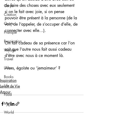
de faire des choses avec eux seulement 
Corps
si on le fait avec joie, si on pense 
Citation
pouvoir être présent à la personne (de la 
Quote
voir, de l’appeler, de s’occuper d’elle, de 
connecter avec elle…). 
Pratique
Respiration
On fait cadeau de sa présence car l’on 
sait que l’autre nous fait aussi cadeau 
Voyage
d’être avec nous à ce moment là.
Travel
Livres
Alors, égoïste ou ‘jemaimeur’ ? 
Books
Inspiration
Life
Leçon de Vie
Amour
Food
Mort
World